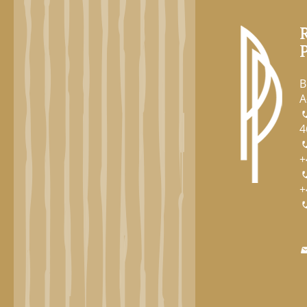
B
A
4
+
+