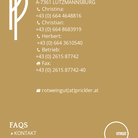
A-7361 LUTZMANNSBURG
Christina:

+43 (0) 664 4648816
Christian:

+43 (0) 664 8683919
Herbert:

+43 (0) 664 3610540
Betrieb:

+43 (0) 2615 87742
Fax:
print
+43 (0) 2615 87742-40
rotweingut
(at)
prickler.at

FAQS
KONTAKT
