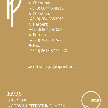
Christina:

+43 (0) 664 4648816
Christian:

+43 (0) 664 8683919
Herbert:

+43 (0) 664 3610540
Betrieb:

+43 (0) 2615 87742
Fax:
print
+43 (0) 2615 87742-40
rotweingut
(at)
prickler.at

FAQS
KONTAKT

AGBS & LIEFERBEDINGUNGEN
