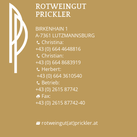
ROTWEINGUT
PRICKLER
BIRKENHAIN 1
A-7361 LUTZMANNSBURG
Christina:

+43 (0) 664 4648816
Christian:

+43 (0) 664 8683919
Herbert:

+43 (0) 664 3610540
Betrieb:

+43 (0) 2615 87742
Fax:
print
+43 (0) 2615 87742-40
rotweingut
(at)
prickler.at
