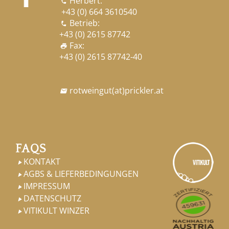
Herbert:

+43 (0) 664 3610540
Betrieb:

+43 (0) 2615 87742
Fax:
print
+43 (0) 2615 87742-40
rotweingut
(at)
prickler.at

FAQS
KONTAKT

AGBS & LIEFERBEDINGUNGEN

IMPRESSUM

DATENSCHUTZ

VITIKULT WINZER
