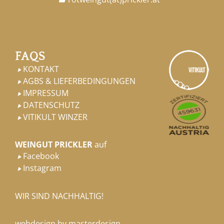
FAQS
KONTAKT

AGBS & LIEFERBEDINGUNGEN

IMPRESSUM

DATENSCHUTZ

VITIKULT WINZER

WEINGUT PRICKLER
auf
Facebook

Instagram

WIR SIND NACHHALTIG!
webdesign by masterdesign