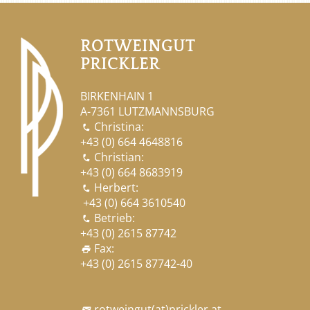
ROTWEINGUT
PRICKLER
BIRKENHAIN 1
A-7361 LUTZMANNSBURG
Christina:

+43 (0) 664 4648816
Christian:

+43 (0) 664 8683919
Herbert:

+43 (0) 664 3610540
Betrieb:

+43 (0) 2615 87742
Fax:
print
+43 (0) 2615 87742-40
rotweingut
(at)
prickler.at
