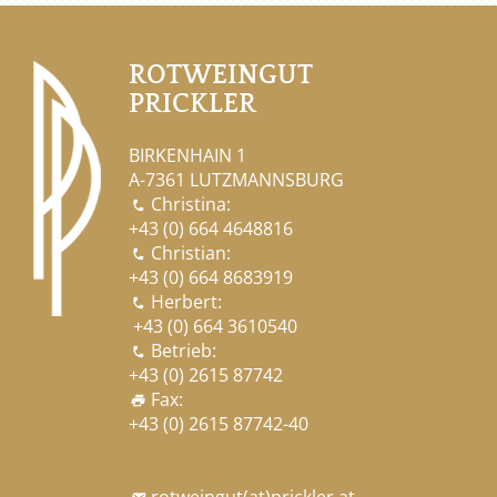
ROTWEINGUT
PRICKLER
BIRKENHAIN 1
A-7361 LUTZMANNSBURG
Christina:

+43 (0) 664 4648816
Christian:

+43 (0) 664 8683919
Herbert:

+43 (0) 664 3610540
Betrieb:

+43 (0) 2615 87742
Fax:
print
+43 (0) 2615 87742-40
rotweingut
(at)
prickler.at