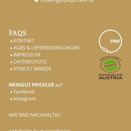

FAQS
KONTAKT

AGBS & LIEFERBEDINGUNGEN

IMPRESSUM

DATENSCHUTZ

VITIKULT WINZER

WEINGUT PRICKLER
auf
Facebook

Instagram

WIR SIND NACHHALTIG!
webdesign by masterdesign