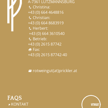
A-7361 LUTZMANNSBURG
Christina:

+43 (0) 664 4648816
Christian:

+43 (0) 664 8683919
Herbert:

+43 (0) 664 3610540
Betrieb:

+43 (0) 2615 87742
Fax:
print
+43 (0) 2615 87742-40
rotweingut
(at)
prickler.at

FAQS
KONTAKT
