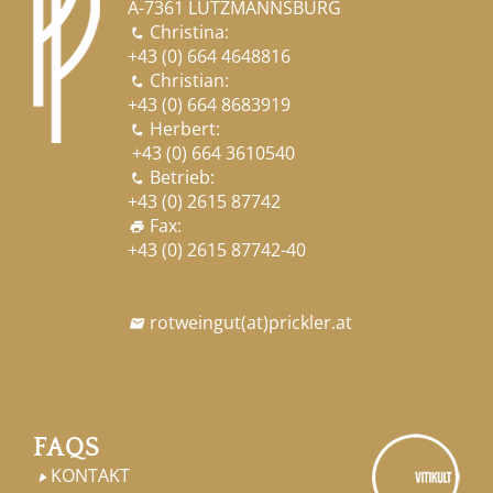
A-7361 LUTZMANNSBURG
Christina:

+43 (0) 664 4648816
Christian:

+43 (0) 664 8683919
Herbert:

+43 (0) 664 3610540
Betrieb:

+43 (0) 2615 87742
Fax:
print
+43 (0) 2615 87742-40
rotweingut
(at)
prickler.at

FAQS
KONTAKT
