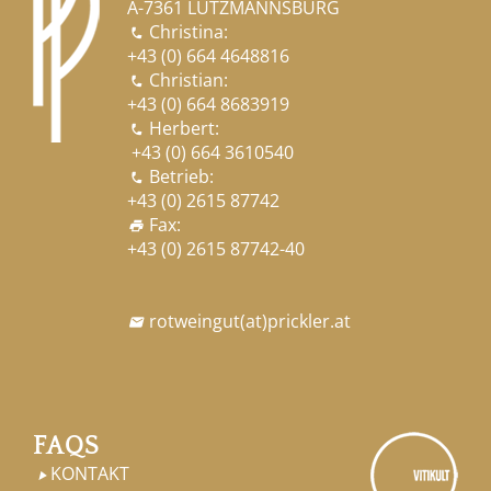
A-7361 LUTZMANNSBURG
Christina:

+43 (0) 664 4648816
Christian:

+43 (0) 664 8683919
Herbert:

+43 (0) 664 3610540
Betrieb:

+43 (0) 2615 87742
Fax:
print
+43 (0) 2615 87742-40
rotweingut
(at)
prickler.at

FAQS
KONTAKT
