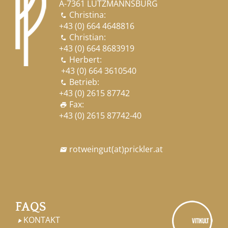
A-7361 LUTZMANNSBURG
Christina:

+43 (0) 664 4648816
Christian:

+43 (0) 664 8683919
Herbert:

+43 (0) 664 3610540
Betrieb:

+43 (0) 2615 87742
Fax:
print
+43 (0) 2615 87742-40
rotweingut
(at)
prickler.at

FAQS
KONTAKT
