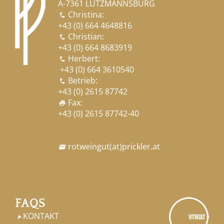
A-7361 LUTZMANNSBURG
Christina:

+43 (0) 664 4648816
Christian:

+43 (0) 664 8683919
Herbert:

+43 (0) 664 3610540
Betrieb:

+43 (0) 2615 87742
Fax:
print
+43 (0) 2615 87742-40
rotweingut
(at)
prickler.at

FAQS
KONTAKT
