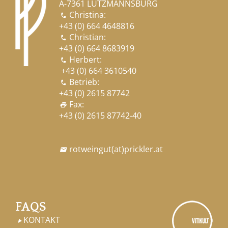
A-7361 LUTZMANNSBURG
Christina:

+43 (0) 664 4648816
Christian:

+43 (0) 664 8683919
Herbert:

+43 (0) 664 3610540
Betrieb:

+43 (0) 2615 87742
Fax:
print
+43 (0) 2615 87742-40
rotweingut
(at)
prickler.at

FAQS
KONTAKT
