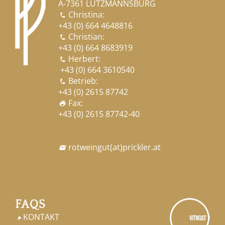
A-7361 LUTZMANNSBURG
Christina:

+43 (0) 664 4648816
Christian:

+43 (0) 664 8683919
Herbert:

+43 (0) 664 3610540
Betrieb:

+43 (0) 2615 87742
Fax:
print
+43 (0) 2615 87742-40
rotweingut
(at)
prickler.at

FAQS
KONTAKT
